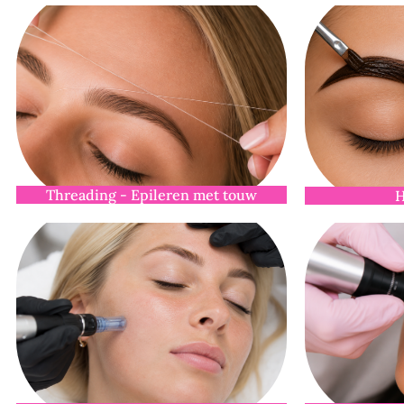
Threading - Epileren met touw
H