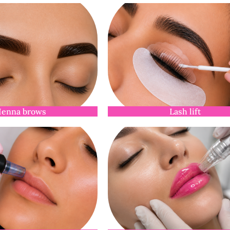
enna brows
Lash lift